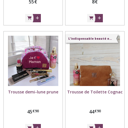
55
€
8
€
L’indispensable beauté en velours
Trousse demi-lune prune
Trousse de Toilette Cognac
€
90
€
90
45
44