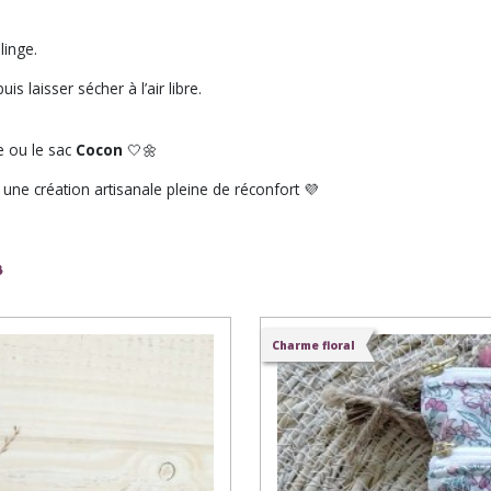
linge.
 laisser sécher à l’air libre.
e ou le sac
Cocon
🤍🌼
une création artisanale pleine de réconfort 💜
r
Charme floral